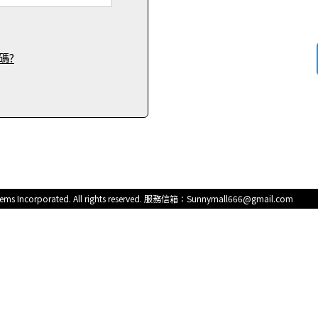
碼?
s Incorporated. All rights reserved. 服務信箱：Sunnymall666@gmail.com