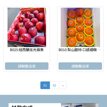
B025 紐西蘭炫光蘋果
B010 梨山甜柿 口感細緻 果實 怡選 台北水果店
請聯繫店家
請聯繫店家
01
02
»