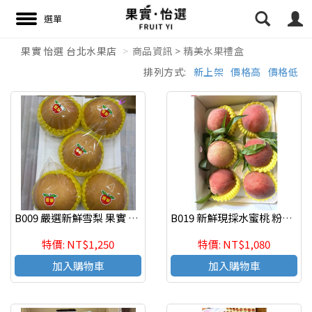
果實 怡選 台北水果店
商品資訊 > 精美水果禮盒
排列方式:
新上架
價格高
價格低
搜尋
B009 嚴選新鮮雪梨 果實 怡選 台北水果店
B019 新鮮現採水蜜桃 粉嫩登場 甜蜜爆汁
特價: NT$1,250
特價: NT$1,080
加入購物車
加入購物車