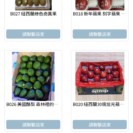
B027 紐西蘭綠色奇異果
B018 新年蘋果 刻字蘋果 年節水果 送禮自用皆宜禮盒
請聯繫店家
請聯繫店家
B026 美國酪梨 森林裡的奶油
B020 紐西蘭30規炫光蘋果 果實 怡選 台北水果店
請聯繫店家
請聯繫店家