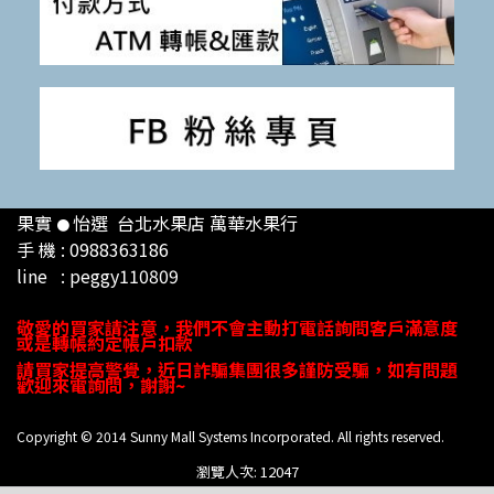
果實
怡選 台北
水果店 萬華水果行
●
手 機 : 0988363186
line : peggy110809
敬愛的買家請注意，
我們不會主動打電話
詢問
客戶
滿意度
或是轉帳約定帳戶扣款
請買家提高警覺，近日詐騙集團很多謹防受騙，如有問題
歡迎來電詢問，謝謝
~
Copyright © 2014 Sunny Mall Systems Incorporated. All rights reserved.
瀏覽人次: 12047