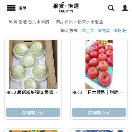
果實 怡選 台北水果店
商品資訊 > 精美水果禮盒
排列方式:
新上架
價格高
價格低
搜尋
B012 嚴選新鮮釋迦 果實 怡選 台北水果店
B013 「日本蘋果｜甜脆多汁，一口就愛上」果實 怡選 台北水果店
請聯繫店家
請聯繫店家