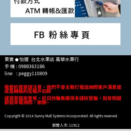
果實
怡選 台北
水果店 萬華水果行
●
手 機 : 0988363186
line : peggy110809
敬愛的買家請注意，
我們不會主動打電話
詢問
客戶
滿意度
或是轉帳約定帳戶扣款
請買家提高警覺，近日詐騙集團很多謹防受騙，如有問題
歡迎來電詢問，謝謝
~
Copyright © 2014 Sunny Mall Systems Incorporated. All rights reserved.
瀏覽人次: 11912