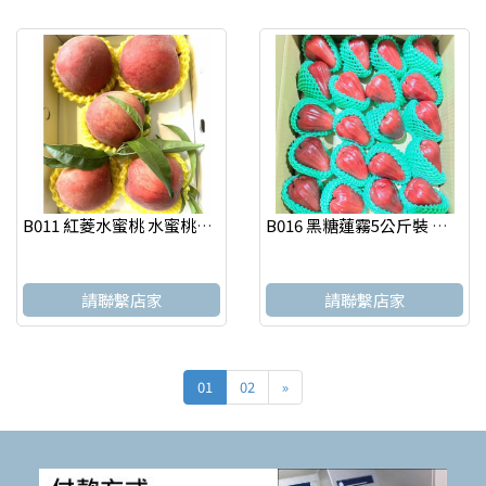
B011 紅菱水蜜桃 水蜜桃精品禮盒(5粒裝)送禮的極致選擇(季節限定・數量珍稀)
B016 黑糖蓮霧5公斤裝 蓮霧
請聯繫店家
請聯繫店家
01
02
»