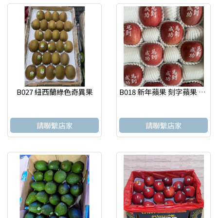
B027 紐西蘭綠色奇異果
B018 新年蘋果 刻字蘋果 年節水果 送禮自用皆宜禮盒
請聯繫店家
請聯繫店家