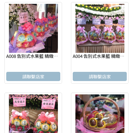
A008 告別式水果籃 精緻水果籃 送禮 喜喪水果籃 台北水果店
A004 告別式水果籃 精緻水果籃 送禮 喜喪水果籃 台北水果店
請聯繫店家
請聯繫店家