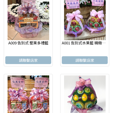
A009 告別式 堅果多禮籃
A001 告別式水果籃 精緻水果籃 送禮 喜喪水果籃 台北水果店
請聯繫店家
請聯繫店家