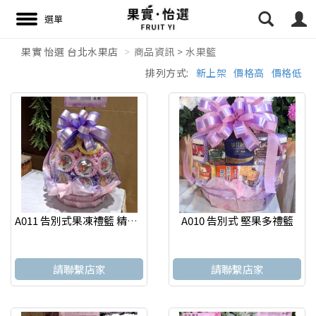
果實 怡選 台北水果店
商品資訊 > 水果籃
排列方式:
新上架
價格高
價格低
搜尋
A011 告別式果凍禮籃 精緻水果籃 送禮 喜喪水果籃 台北水果店
A010 告別式 堅果多禮籃
請聯繫店家
請聯繫店家