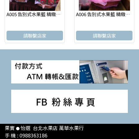
A005 告別式水果籃 精緻水果籃 送禮 喜喪水果籃 台北水果店
A006 告別式水果籃 精緻水果籃 送禮 喜喪水果籃 台北水果店
請聯繫店家
請聯繫店家
果實
怡選 台北
水果店 萬華水果行
●
手 機 : 0988363186