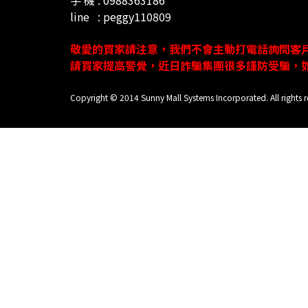
line : peggy110809
敬愛的買家請注意，
我們不會主動打電話
詢問
客
請買家提高警覺，近日詐騙集團很多謹防受騙，
Copyright © 2014 Sunny Mall Systems Incorporated. All rights r