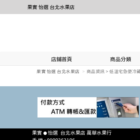
果實 怡選 台北水果店
店鋪首頁
商品分類
果實 怡選 台北水果店
商品資訊 > 低溫宅急便冷
果實
怡選 台北
水果店 萬華水果行
●
手 機 : 0988363186