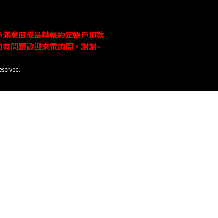
戶
滿意度或是轉帳約定帳戶扣款
如有問題歡迎來電詢問，謝謝
~
eserved.