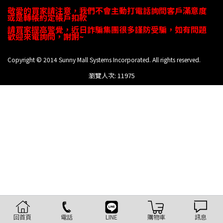
敬愛的買家請注意，
我們不會主動打電話
詢問
客戶
滿意度
或是轉帳約定帳戶扣款
請買家提高警覺，近日詐騙集團很多謹防受騙，如有問題
歡迎來電詢問，謝謝
~
Copyright © 2014 Sunny Mall Systems Incorporated. All rights reserved.
瀏覽人次: 11975
回首頁
電話
LINE
購物車
訊息