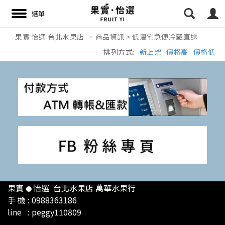
果實 怡選 台北水果店
商品資訊 > 低溫宅急便冷藏直送
排列方式:
新上架
價格高
價格低
搜尋
果實
怡選 台北
水果店 萬華水果行
●
手 機 : 0988363186
line : peggy110809