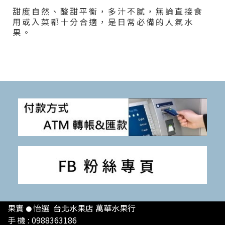
甜度自然、酸甜平衡，多汁不膩，無論直接食
用或入菜都十分合適，是日常必備的人氣水
果。
果實
怡選 台北
水果店 萬華水果行
●
手 機 : 0988363186