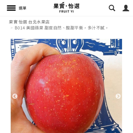
果實 怡選 台北水果店
B014 美國蘋果 甜度自然、酸甜平衡，多汁不膩，
搜尋