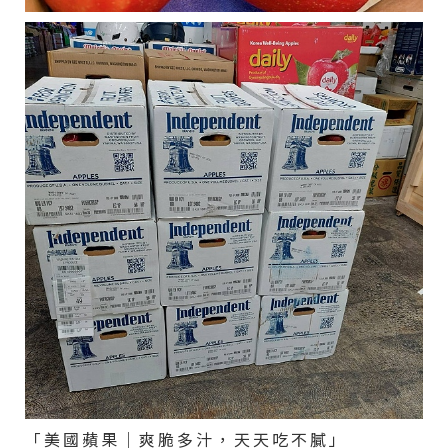
「美國蘋果｜爽脆多汁，天天吃不膩」