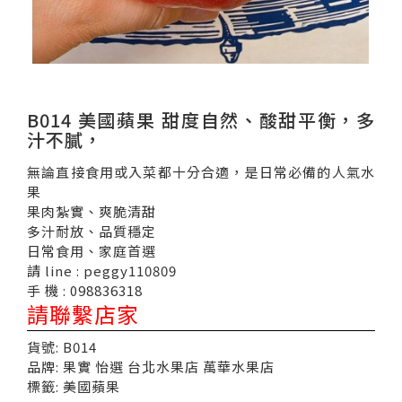
B014 美國蘋果 甜度自然、酸甜平衡，多
汁不膩，
無論直接食用或入菜都十分合適，是日常必備的人氣水
果
果肉紮實、爽脆清甜
多汁耐放、品質穩定
日常食用、家庭首選
請 line : peggy110809
手 機 : 098836318
請聯繫店家
貨號: B014
品牌: 果實 怡選 台北水果店 萬華水果店
標籤: 美國蘋果