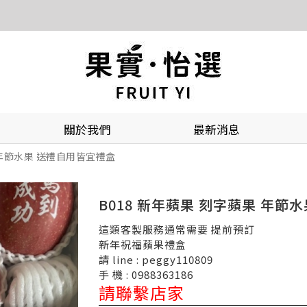
關於我們
最新消息
 年節水果 送禮自用皆宜禮盒
B018 新年蘋果 刻字蘋果 年節
這類客製服務通常需要 提前預訂
新年祝福蘋果禮盒
請 line : peggy110809
手 機 : 0988363186
請聯繫店家