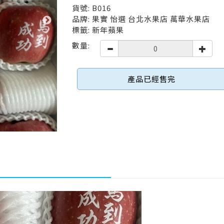
貨號: B016
品牌: 果實 怡選 台北水果店 萬華水果店
標籤: 新年蘋果
數量:
產品已經售完