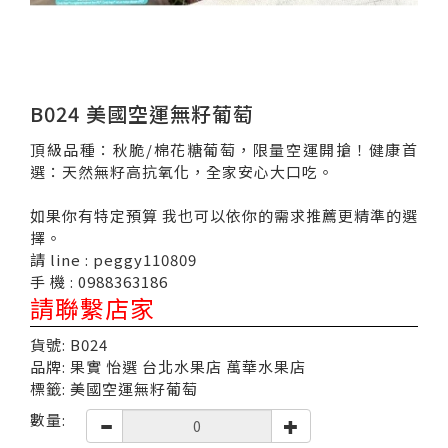
B024 美國空運無籽葡萄
頂級品種：秋脆/棉花糖葡萄，限量空運開搶！健康首
選：天然無籽高抗氧化，全家安心大口吃。
如果你有特定預算 我也可以依你的需求推薦更精準的選
擇。
請 line : peggy110809
手 機 : 0988363186
請聯繫店家
貨號: B024
品牌: 果實 怡選 台北水果店 萬華水果店
標籤: 美國空運無籽葡萄
數量: