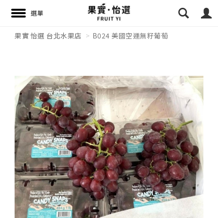
果實 怡選 台北水果店
B024 美國空運無籽葡萄
搜尋